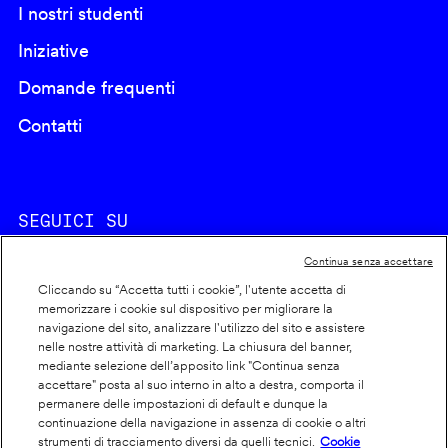
I nostri studenti
Iniziative
Domande frequenti
Contatti
SEGUICI SU
Continua senza accettare
Cliccando su “Accetta tutti i cookie”, l'utente accetta di
memorizzare i cookie sul dispositivo per migliorare la
navigazione del sito, analizzare l'utilizzo del sito e assistere
nelle nostre attività di marketing. La chiusura del banner,
Footer
Cookie policy
mediante selezione dell’apposito link "Continua senza
accettare" posta al suo interno in alto a destra, comporta il
info
Dichiarazione di accessibilità
permanere delle impostazioni di default e dunque la
Privacy
continuazione della navigazione in assenza di cookie o altri
strumenti di tracciamento diversi da quelli tecnici.
Cookie