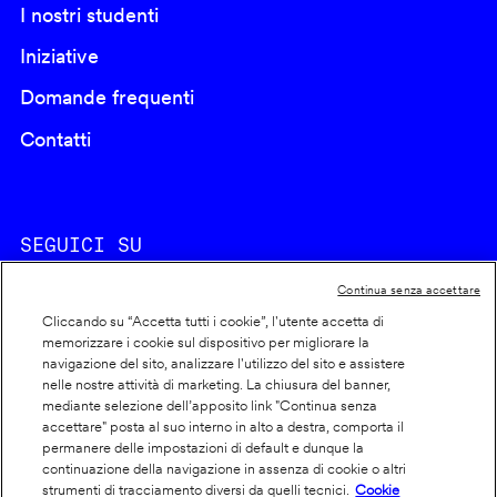
I nostri studenti
Iniziative
Domande frequenti
Contatti
SEGUICI SU
Continua senza accettare
Cliccando su “Accetta tutti i cookie”, l'utente accetta di
memorizzare i cookie sul dispositivo per migliorare la
navigazione del sito, analizzare l'utilizzo del sito e assistere
nelle nostre attività di marketing. La chiusura del banner,
Footer
Cookie policy
mediante selezione dell’apposito link "Continua senza
accettare" posta al suo interno in alto a destra, comporta il
info
Dichiarazione di accessibilità
permanere delle impostazioni di default e dunque la
Privacy
continuazione della navigazione in assenza di cookie o altri
strumenti di tracciamento diversi da quelli tecnici.
Cookie