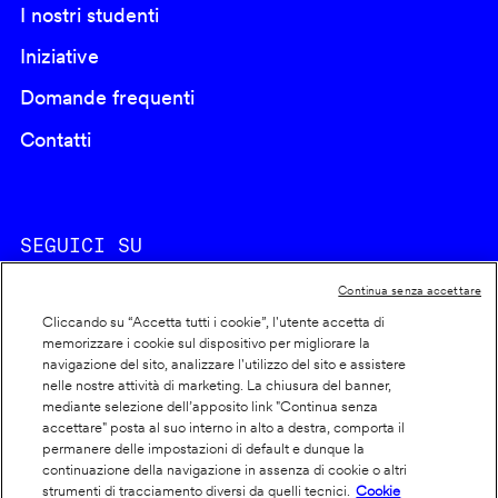
I nostri studenti
Iniziative
Domande frequenti
Contatti
SEGUICI SU
Continua senza accettare
Cliccando su “Accetta tutti i cookie”, l'utente accetta di
memorizzare i cookie sul dispositivo per migliorare la
navigazione del sito, analizzare l'utilizzo del sito e assistere
nelle nostre attività di marketing. La chiusura del banner,
Footer
Cookie policy
mediante selezione dell’apposito link "Continua senza
accettare" posta al suo interno in alto a destra, comporta il
info
Dichiarazione di accessibilità
permanere delle impostazioni di default e dunque la
Privacy
continuazione della navigazione in assenza di cookie o altri
strumenti di tracciamento diversi da quelli tecnici.
Cookie