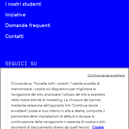
I nostri studenti
Iniziative
Domande frequenti
Contatti
SEGUICI SU
Continua senza accettare
Cliccando su “Accetta tutti i cookie”, l'utente accetta di
memorizzare i cookie sul dispositivo per migliorare la
navigazione del sito, analizzare l'utilizzo del sito e assistere
nelle nostre attività di marketing. La chiusura del banner,
Footer
Cookie policy
mediante selezione dell’apposito link "Continua senza
accettare" posta al suo interno in alto a destra, comporta il
info
Dichiarazione di accessibilità
permanere delle impostazioni di default e dunque la
Privacy
continuazione della navigazione in assenza di cookie o altri
strumenti di tracciamento diversi da quelli tecnici.
Cookie