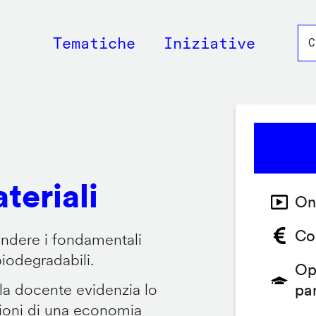
Main
Tematiche
Iniziative
navigation
teriali
On
Co
endere i fondamentali
biodegradabili.
Op
 la docente evidenzia lo
pa
zioni di una economia