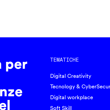
a per
TEMATICHE
Digital Creativity
nze
Tecnology & CyberSecur
Digital workplace
el
Soft Skill