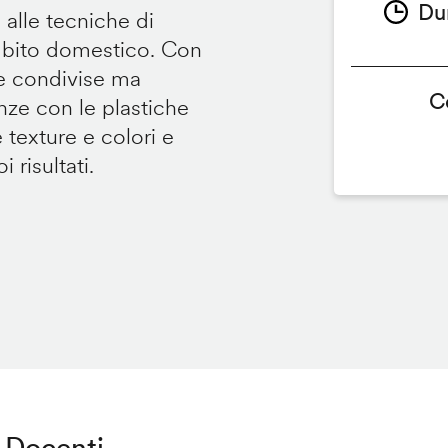
Du
 alle tecniche di
ambito domestico. Con
te condivise ma
C
renze con le plastiche
e texture e colori e
 risultati.
Docenti