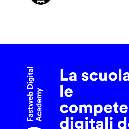
La scuol
le
compete
digitali d