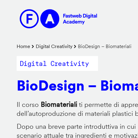
Salta
al
contenuto
principale
Briciole
Home
Digital Creativity
BioDesign – Biomateriali
di
Digital Creativity
pane
BioDesign – Bioma
Il corso
Biomateriali
ti permette di appr
dell’autoproduzione di materiali plastici 
Dopo una breve parte introduttiva in cui
scenario attuale tra ingredienti e motiva