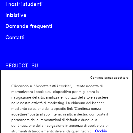
I nostri studenti
Iniziative
Domande frequenti
Contatti
SEGUICI SU
Continua senza accettare
Cliccando su “Accetta tutti i cookie”, l'utente accetta di
memorizzare i cookie sul dispositivo per migliorare la
navigazione del sito, analizzare l'utilizzo del sito e assistere
nelle nostre attività di marketing. La chiusura del banner,
Footer
Cookie policy
mediante selezione dell’apposito link "Continua senza
accettare" posta al suo interno in alto a destra, comporta il
info
Dichiarazione di accessibilità
permanere delle impostazioni di default e dunque la
Privacy
continuazione della navigazione in assenza di cookie o altri
strumenti di tracciamento diversi da quelli tecnici.
Cookie