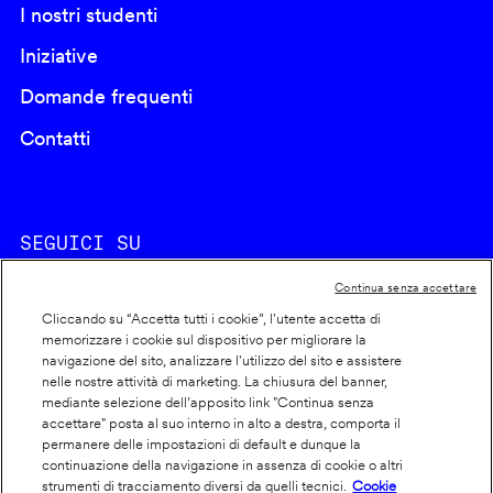
I nostri studenti
Iniziative
Domande frequenti
Contatti
SEGUICI SU
Continua senza accettare
Cliccando su “Accetta tutti i cookie”, l'utente accetta di
memorizzare i cookie sul dispositivo per migliorare la
navigazione del sito, analizzare l'utilizzo del sito e assistere
nelle nostre attività di marketing. La chiusura del banner,
Footer
Cookie policy
mediante selezione dell’apposito link "Continua senza
accettare" posta al suo interno in alto a destra, comporta il
info
Dichiarazione di accessibilità
permanere delle impostazioni di default e dunque la
Privacy
continuazione della navigazione in assenza di cookie o altri
strumenti di tracciamento diversi da quelli tecnici.
Cookie