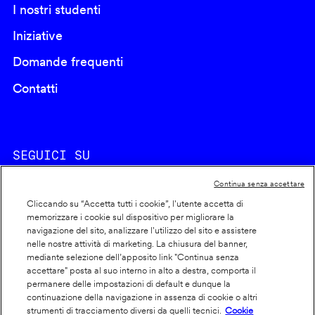
I nostri studenti
Iniziative
Domande frequenti
Contatti
SEGUICI SU
Continua senza accettare
Cliccando su “Accetta tutti i cookie”, l'utente accetta di
memorizzare i cookie sul dispositivo per migliorare la
navigazione del sito, analizzare l'utilizzo del sito e assistere
nelle nostre attività di marketing. La chiusura del banner,
Footer
Cookie policy
mediante selezione dell’apposito link "Continua senza
accettare" posta al suo interno in alto a destra, comporta il
info
Dichiarazione di accessibilità
permanere delle impostazioni di default e dunque la
Privacy
continuazione della navigazione in assenza di cookie o altri
strumenti di tracciamento diversi da quelli tecnici.
Cookie