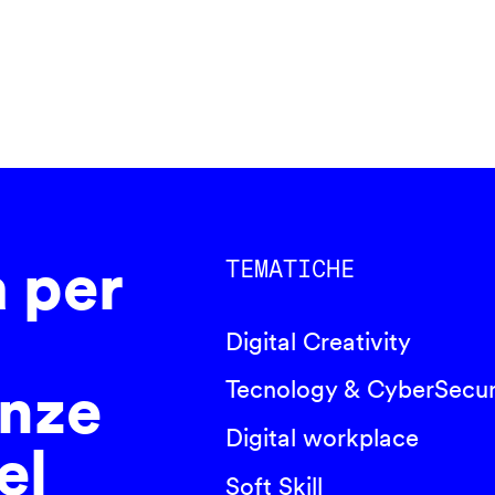
a per
TEMATICHE
Digital Creativity
nze
Tecnology & CyberSecur
Digital workplace
el
Soft Skill