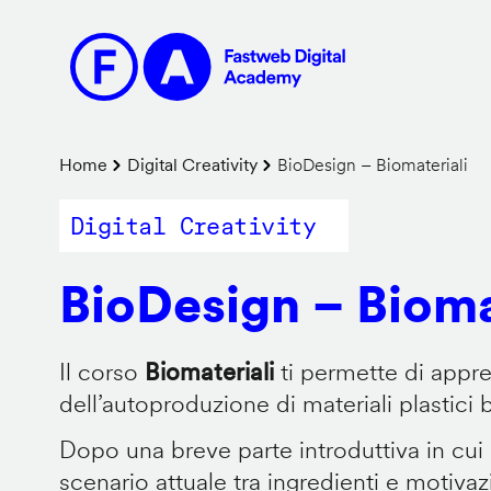
Salta
al
contenuto
principale
Briciole
Home
Digital Creativity
BioDesign – Biomateriali
di
Digital Creativity
pane
BioDesign – Bioma
Il corso
Biomateriali
ti permette di appr
dell’autoproduzione di materiali plastici 
Dopo una breve parte introduttiva in cui
scenario attuale tra ingredienti e motiva