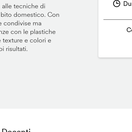
Du
 alle tecniche di
ambito domestico. Con
te condivise ma
C
renze con le plastiche
e texture e colori e
 risultati.
Docenti