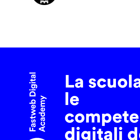
La scuol
le
compete
digitali d