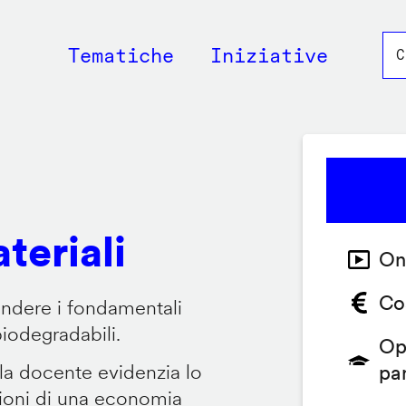
Main
Tematiche
Iniziative
navigation
teriali
On
Co
endere i fondamentali
biodegradabili.
Op
 la docente evidenzia lo
pa
zioni di una economia