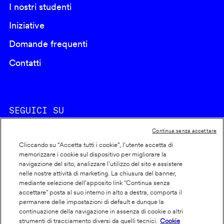
I nostri studenti
Iniziative
Domande frequenti
Contatti
SEGUICI SU
Continua senza accettare
Cliccando su “Accetta tutti i cookie”, l'utente accetta di
memorizzare i cookie sul dispositivo per migliorare la
navigazione del sito, analizzare l'utilizzo del sito e assistere
nelle nostre attività di marketing. La chiusura del banner,
Footer
Cookie policy
mediante selezione dell’apposito link "Continua senza
accettare" posta al suo interno in alto a destra, comporta il
info
Dichiarazione di accessibilità
permanere delle impostazioni di default e dunque la
Privacy
continuazione della navigazione in assenza di cookie o altri
strumenti di tracciamento diversi da quelli tecnici.
Cookie