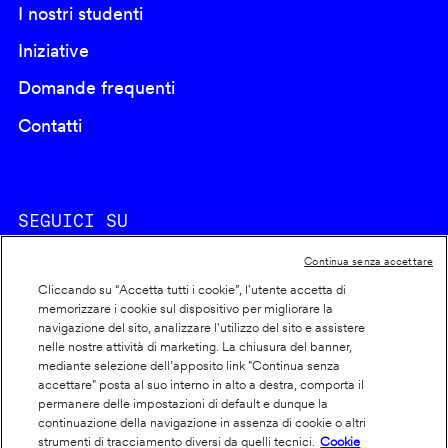
I nostri studenti
Iniziative
Domande frequenti
Contatti
SEGUICI SU
Continua senza accettare
Cliccando su “Accetta tutti i cookie”, l'utente accetta di
memorizzare i cookie sul dispositivo per migliorare la
navigazione del sito, analizzare l'utilizzo del sito e assistere
nelle nostre attività di marketing. La chiusura del banner,
Footer
Cookie policy
mediante selezione dell’apposito link "Continua senza
accettare" posta al suo interno in alto a destra, comporta il
info
Dichiarazione di accessibilità
permanere delle impostazioni di default e dunque la
Privacy
continuazione della navigazione in assenza di cookie o altri
strumenti di tracciamento diversi da quelli tecnici.
Cookie