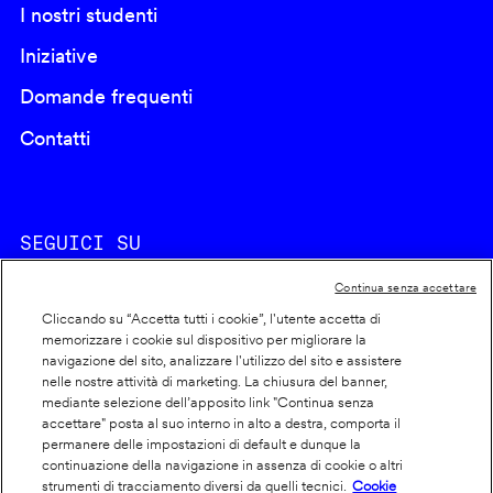
I nostri studenti
Iniziative
Domande frequenti
Contatti
SEGUICI SU
Continua senza accettare
Cliccando su “Accetta tutti i cookie”, l'utente accetta di
memorizzare i cookie sul dispositivo per migliorare la
navigazione del sito, analizzare l'utilizzo del sito e assistere
nelle nostre attività di marketing. La chiusura del banner,
Footer
Cookie policy
mediante selezione dell’apposito link "Continua senza
accettare" posta al suo interno in alto a destra, comporta il
info
Dichiarazione di accessibilità
permanere delle impostazioni di default e dunque la
Privacy
continuazione della navigazione in assenza di cookie o altri
strumenti di tracciamento diversi da quelli tecnici.
Cookie