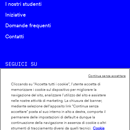
I nostri studenti
Iniziative
Domande frequenti
Contatti
SEGUICI SU
Continua senza accettare
Cliccando su “Accetta tutti i cookie”, l'utente accetta di
memorizzare i cookie sul dispositivo per migliorare la
navigazione del sito, analizzare l'utilizzo del sito e assistere
nelle nostre attività di marketing. La chiusura del banner,
Footer
Cookie policy
mediante selezione dell’apposito link "Continua senza
accettare" posta al suo interno in alto a destra, comporta il
info
Dichiarazione di accessibilità
permanere delle impostazioni di default e dunque la
Privacy
continuazione della navigazione in assenza di cookie o altri
strumenti di tracciamento diversi da quelli tecnici.
Cookie