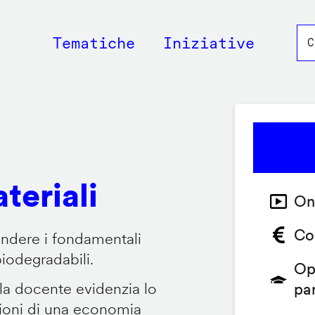
Main
Tematiche
Iniziative
navigation
teriali
On
Co
endere i fondamentali
biodegradabili.
Op
 la docente evidenzia lo
pa
zioni di una economia