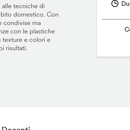
Du
 alle tecniche di
ambito domestico. Con
te condivise ma
C
renze con le plastiche
e texture e colori e
 risultati.
Docenti