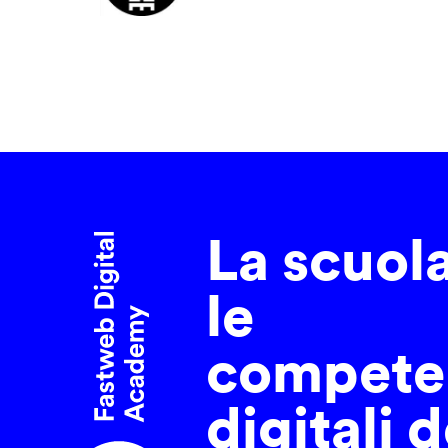
La scuol
le
compete
digitali d