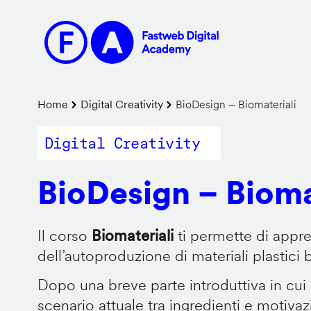
Salta
al
contenuto
principale
Briciole
Home
Digital Creativity
BioDesign – Biomateriali
di
Digital Creativity
pane
BioDesign – Bioma
Il corso
Biomateriali
ti permette di appr
dell’autoproduzione di materiali plastici 
Dopo una breve parte introduttiva in cui
scenario attuale tra ingredienti e motiva