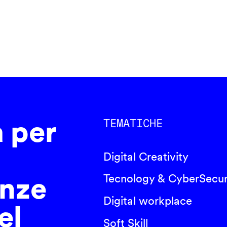
a per
TEMATICHE
Digital Creativity
nze
Tecnology & CyberSecur
Digital workplace
el
Soft Skill