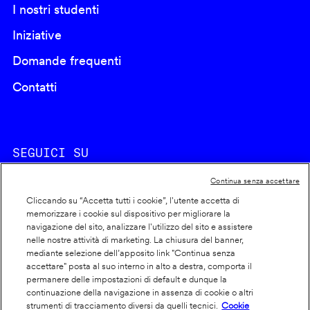
I nostri studenti
Iniziative
Domande frequenti
Contatti
SEGUICI SU
Continua senza accettare
Cliccando su “Accetta tutti i cookie”, l'utente accetta di
memorizzare i cookie sul dispositivo per migliorare la
navigazione del sito, analizzare l'utilizzo del sito e assistere
nelle nostre attività di marketing. La chiusura del banner,
Footer
Cookie policy
mediante selezione dell’apposito link "Continua senza
accettare" posta al suo interno in alto a destra, comporta il
info
Dichiarazione di accessibilità
permanere delle impostazioni di default e dunque la
Privacy
continuazione della navigazione in assenza di cookie o altri
strumenti di tracciamento diversi da quelli tecnici.
Cookie