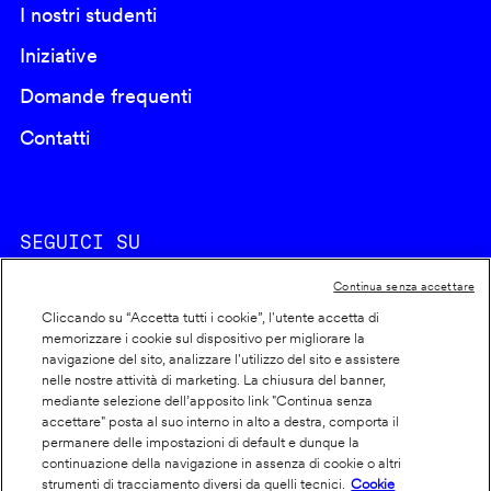
I nostri studenti
Iniziative
Domande frequenti
Contatti
SEGUICI SU
Continua senza accettare
Cliccando su “Accetta tutti i cookie”, l'utente accetta di
memorizzare i cookie sul dispositivo per migliorare la
navigazione del sito, analizzare l'utilizzo del sito e assistere
nelle nostre attività di marketing. La chiusura del banner,
Footer
Cookie policy
mediante selezione dell’apposito link "Continua senza
accettare" posta al suo interno in alto a destra, comporta il
info
Dichiarazione di accessibilità
permanere delle impostazioni di default e dunque la
Privacy
continuazione della navigazione in assenza di cookie o altri
strumenti di tracciamento diversi da quelli tecnici.
Cookie