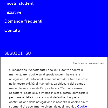
I nostri studenti
Iniziative
Domande frequenti
Contatti
SEGUICI SU
Continua senza accettare
Cliccando su “Accetta tutti i cookie”, l'utente accetta di
memorizzare i cookie sul dispositivo per migliorare la
navigazione del sito, analizzare l'utilizzo del sito e assistere
nelle nostre attività di marketing. La chiusura del banner,
Footer
Cookie policy
mediante selezione dell’apposito link "Continua senza
accettare" posta al suo interno in alto a destra, comporta il
info
Dichiarazione di accessibilità
permanere delle impostazioni di default e dunque la
Privacy
continuazione della navigazione in assenza di cookie o altri
strumenti di tracciamento diversi da quelli tecnici.
Cookie