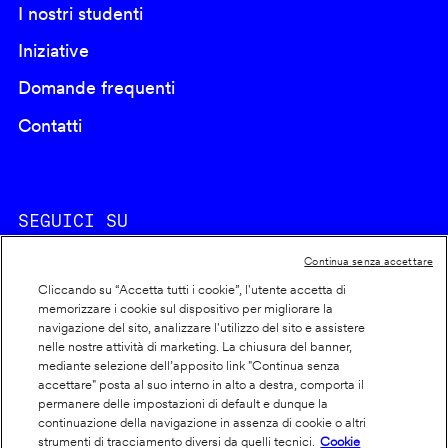
I nostri studenti
Iniziative
Domande frequenti
Contatti
SEGUICI SU
Continua senza accettare
Cliccando su “Accetta tutti i cookie”, l'utente accetta di
memorizzare i cookie sul dispositivo per migliorare la
navigazione del sito, analizzare l'utilizzo del sito e assistere
nelle nostre attività di marketing. La chiusura del banner,
Footer
Cookie policy
mediante selezione dell’apposito link "Continua senza
accettare" posta al suo interno in alto a destra, comporta il
info
Dichiarazione di accessibilità
permanere delle impostazioni di default e dunque la
Privacy
continuazione della navigazione in assenza di cookie o altri
strumenti di tracciamento diversi da quelli tecnici.
Cookie