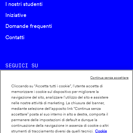
I nostri studenti
Iniziative
Domande frequenti
Contatti
SEGUICI SU
Continua senza accettare
Cliccando su “Accetta tutti i cookie”, l'utente accetta di
memorizzare i cookie sul dispositivo per migliorare la
navigazione del sito, analizzare l'utilizzo del sito e assistere
nelle nostre attività di marketing. La chiusura del banner,
Footer
Cookie policy
mediante selezione dell’apposito link "Continua senza
accettare" posta al suo interno in alto a destra, comporta il
info
Dichiarazione di accessibilità
permanere delle impostazioni di default e dunque la
Privacy
continuazione della navigazione in assenza di cookie o altri
strumenti di tracciamento diversi da quelli tecnici.
Cookie