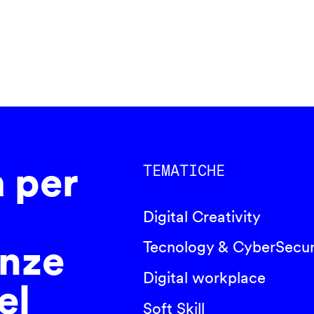
a per
TEMATICHE
Digital Creativity
nze
Tecnology & CyberSecur
Digital workplace
el
Soft Skill