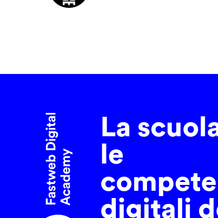
La scuol
le
compete
digitali d