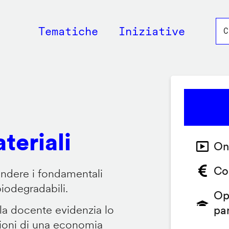
Main
Tematiche
Iniziative
navigation
teriali
On
Co
endere i fondamentali
biodegradabili.
Op
 la docente evidenzia lo
pa
zioni di una economia