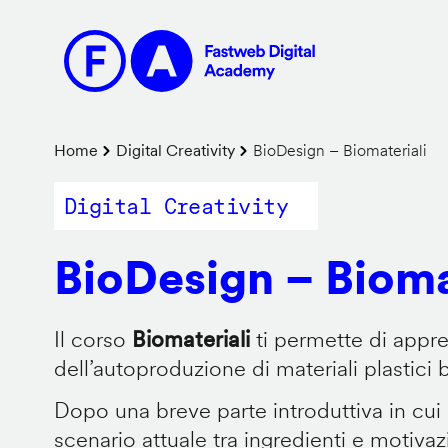
Salta
al
contenuto
principale
Briciole
Home
Digital Creativity
BioDesign – Biomateriali
di
Digital Creativity
pane
BioDesign – Bioma
Il corso
Biomateriali
ti permette di appr
dell’autoproduzione di materiali plastici 
Dopo una breve parte introduttiva in cui
scenario attuale tra ingredienti e motiva