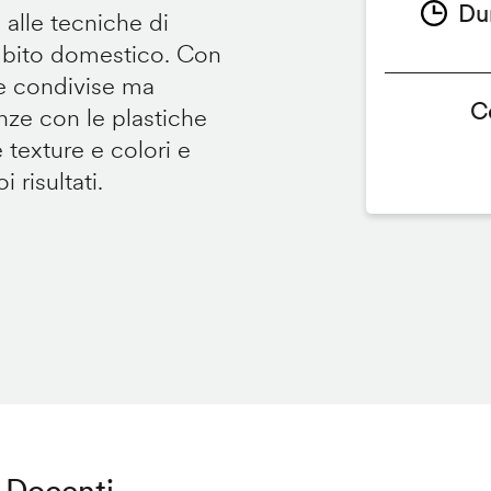
Du
 alle tecniche di
ambito domestico. Con
te condivise ma
C
renze con le plastiche
e texture e colori e
 risultati.
Docenti