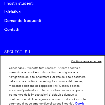
I nostri studenti
Iniziative
Domande frequenti
Contatti
SEGUICI SU
Continua senza accettare
Cliccando su “Accetta tutti i cookie”, l'utente accetta di
memorizzare i cookie sul dispositivo per migliorare la
navigazione del sito, analizzare l'utilizzo del sito e assistere
nelle nostre attività di marketing. La chiusura del banner,
Footer
Cookie policy
mediante selezione dell’apposito link "Continua senza
accettare" posta al suo interno in alto a destra, comporta il
info
Dichiarazione di accessibilità
permanere delle impostazioni di default e dunque la
Privacy
continuazione della navigazione in assenza di cookie o altri
strumenti di tracciamento diversi da quelli tecnici.
Cookie