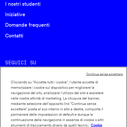
I nostri studenti
Iniziative
Domande frequenti
Contatti
SEGUICI SU
Continua senza accettare
Cliccando su “Accetta tutti i cookie”, l'utente accetta di
memorizzare i cookie sul dispositivo per migliorare la
navigazione del sito, analizzare l'utilizzo del sito e assistere
nelle nostre attività di marketing. La chiusura del banner,
Footer
Cookie policy
mediante selezione dell’apposito link "Continua senza
accettare" posta al suo interno in alto a destra, comporta il
info
Dichiarazione di accessibilità
permanere delle impostazioni di default e dunque la
Privacy
continuazione della navigazione in assenza di cookie o altri
strumenti di tracciamento diversi da quelli tecnici.
Cookie