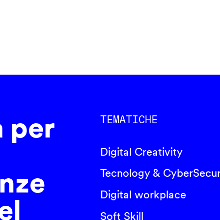
a per
TEMATICHE
Digital Creativity
nze
Tecnology & CyberSecur
Digital workplace
el
Soft Skill