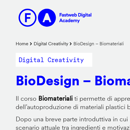
Salta
al
contenuto
principale
Briciole
Home
Digital Creativity
BioDesign – Biomateriali
di
Digital Creativity
pane
BioDesign – Bioma
Il corso
Biomateriali
ti permette di appr
dell’autoproduzione di materiali plastici 
Dopo una breve parte introduttiva in cui
scenario attuale tra ingredienti e motiva