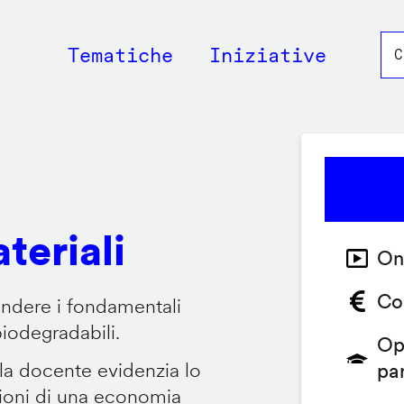
Main
Tematiche
Iniziative
navigation
teriali
On
Co
endere i fondamentali
biodegradabili.
Op
 la docente evidenzia lo
pa
zioni di una economia