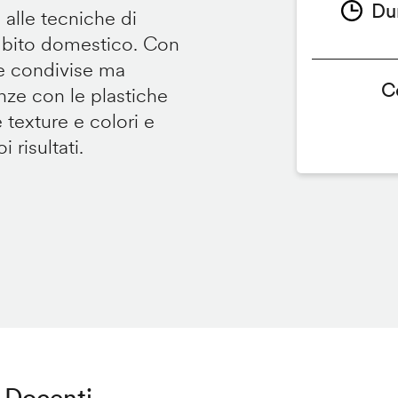
Du
 alle tecniche di
ambito domestico. Con
te condivise ma
C
renze con le plastiche
e texture e colori e
 risultati.
Docenti