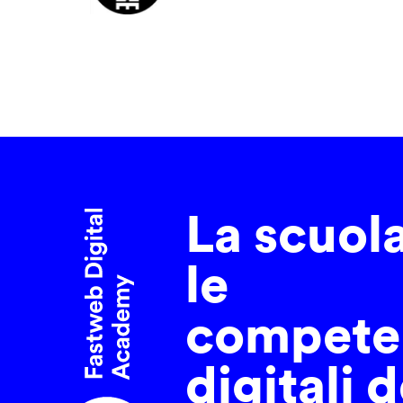
La scuol
le
compete
digitali d