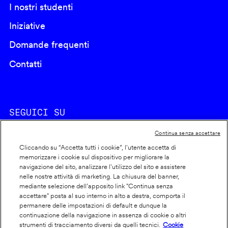
I nostri studenti
Iniziative
Domande frequenti
Contatti
SEGUICI SU
Continua senza accettare
Cliccando su “Accetta tutti i cookie”, l'utente accetta di
memorizzare i cookie sul dispositivo per migliorare la
navigazione del sito, analizzare l'utilizzo del sito e assistere
nelle nostre attività di marketing. La chiusura del banner,
Footer
Cookie policy
mediante selezione dell’apposito link "Continua senza
accettare" posta al suo interno in alto a destra, comporta il
info
Dichiarazione di accessibilità
permanere delle impostazioni di default e dunque la
Privacy
continuazione della navigazione in assenza di cookie o altri
strumenti di tracciamento diversi da quelli tecnici.
Cookie