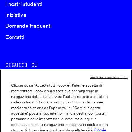
I nostri studenti
Iniziative
Domande frequenti
Contatti
SEGUICI SU
Continua senza accettare
Cliccando su “Accetta tutti i cookie”, l'utente accetta di
memorizzare i cookie sul dispositivo per migliorare la
navigazione del sito, analizzare l'utilizzo del sito e assistere
nelle nostre attività di marketing. La chiusura del banner,
Footer
Cookie policy
mediante selezione dell’apposito link "Continua senza
accettare" posta al suo interno in alto a destra, comporta il
info
Dichiarazione di accessibilità
permanere delle impostazioni di default e dunque la
Privacy
continuazione della navigazione in assenza di cookie o altri
strumenti di tracciamento diversi da quelli tecnici.
Cookie