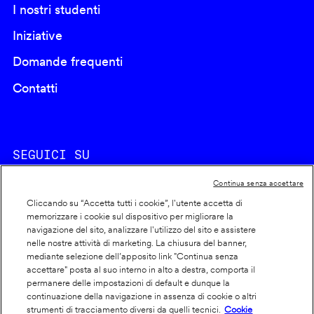
I nostri studenti
Iniziative
Domande frequenti
Contatti
SEGUICI SU
Continua senza accettare
Cliccando su “Accetta tutti i cookie”, l'utente accetta di
memorizzare i cookie sul dispositivo per migliorare la
navigazione del sito, analizzare l'utilizzo del sito e assistere
nelle nostre attività di marketing. La chiusura del banner,
Footer
Cookie policy
mediante selezione dell’apposito link "Continua senza
accettare" posta al suo interno in alto a destra, comporta il
info
Dichiarazione di accessibilità
permanere delle impostazioni di default e dunque la
Privacy
continuazione della navigazione in assenza di cookie o altri
strumenti di tracciamento diversi da quelli tecnici.
Cookie