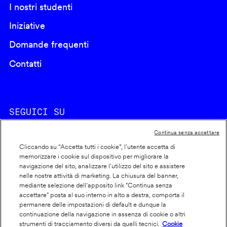
I nostri studenti
Iniziative
Domande frequenti
Contatti
SEGUICI SU
Continua senza accettare
Cliccando su “Accetta tutti i cookie”, l'utente accetta di
memorizzare i cookie sul dispositivo per migliorare la
navigazione del sito, analizzare l'utilizzo del sito e assistere
nelle nostre attività di marketing. La chiusura del banner,
Footer
Cookie policy
mediante selezione dell’apposito link "Continua senza
accettare" posta al suo interno in alto a destra, comporta il
info
Dichiarazione di accessibilità
permanere delle impostazioni di default e dunque la
Privacy
continuazione della navigazione in assenza di cookie o altri
strumenti di tracciamento diversi da quelli tecnici.
Cookie