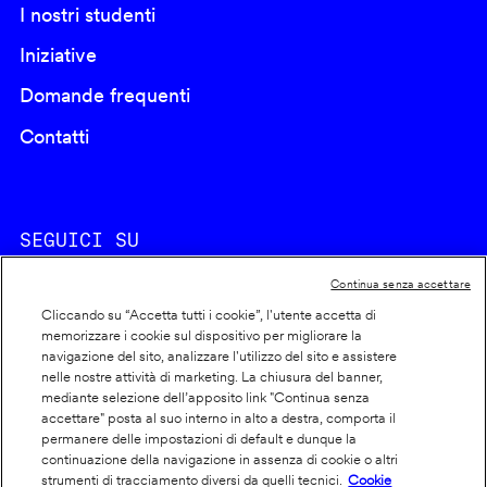
I nostri studenti
Iniziative
Domande frequenti
Contatti
SEGUICI SU
Continua senza accettare
Cliccando su “Accetta tutti i cookie”, l'utente accetta di
memorizzare i cookie sul dispositivo per migliorare la
navigazione del sito, analizzare l'utilizzo del sito e assistere
nelle nostre attività di marketing. La chiusura del banner,
Footer
Cookie policy
mediante selezione dell’apposito link "Continua senza
accettare" posta al suo interno in alto a destra, comporta il
info
Dichiarazione di accessibilità
permanere delle impostazioni di default e dunque la
Privacy
continuazione della navigazione in assenza di cookie o altri
strumenti di tracciamento diversi da quelli tecnici.
Cookie