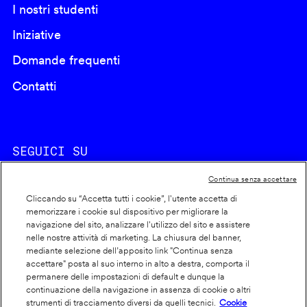
I nostri studenti
Iniziative
Domande frequenti
Contatti
SEGUICI SU
Continua senza accettare
Cliccando su “Accetta tutti i cookie”, l'utente accetta di
memorizzare i cookie sul dispositivo per migliorare la
navigazione del sito, analizzare l'utilizzo del sito e assistere
nelle nostre attività di marketing. La chiusura del banner,
Footer
Cookie policy
mediante selezione dell’apposito link "Continua senza
accettare" posta al suo interno in alto a destra, comporta il
info
Dichiarazione di accessibilità
permanere delle impostazioni di default e dunque la
Privacy
continuazione della navigazione in assenza di cookie o altri
strumenti di tracciamento diversi da quelli tecnici.
Cookie