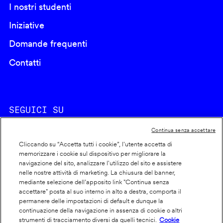
I nostri studenti
Iniziative
Domande frequenti
Contatti
SEGUICI SU
Continua senza accettare
Cliccando su “Accetta tutti i cookie”, l'utente accetta di
memorizzare i cookie sul dispositivo per migliorare la
navigazione del sito, analizzare l'utilizzo del sito e assistere
nelle nostre attività di marketing. La chiusura del banner,
Footer
Cookie policy
mediante selezione dell’apposito link "Continua senza
accettare" posta al suo interno in alto a destra, comporta il
info
Dichiarazione di accessibilità
permanere delle impostazioni di default e dunque la
Privacy
continuazione della navigazione in assenza di cookie o altri
strumenti di tracciamento diversi da quelli tecnici.
Cookie