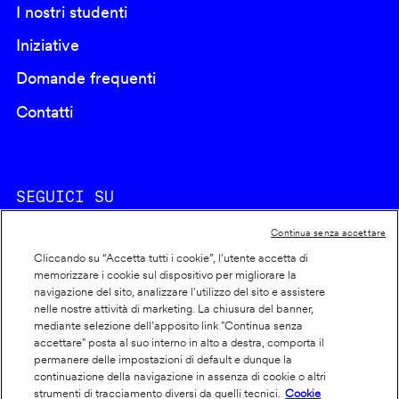
I nostri studenti
Iniziative
Domande frequenti
Contatti
SEGUICI SU
Continua senza accettare
Cliccando su “Accetta tutti i cookie”, l'utente accetta di
memorizzare i cookie sul dispositivo per migliorare la
navigazione del sito, analizzare l'utilizzo del sito e assistere
nelle nostre attività di marketing. La chiusura del banner,
Footer
Cookie policy
mediante selezione dell’apposito link "Continua senza
accettare" posta al suo interno in alto a destra, comporta il
info
Dichiarazione di accessibilità
permanere delle impostazioni di default e dunque la
Privacy
continuazione della navigazione in assenza di cookie o altri
strumenti di tracciamento diversi da quelli tecnici.
Cookie