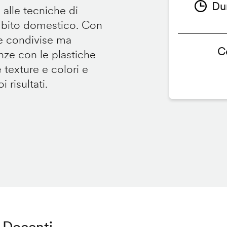
Du
 alle tecniche di
ambito domestico. Con
te condivise ma
C
renze con le plastiche
e texture e colori e
 risultati.
Docenti