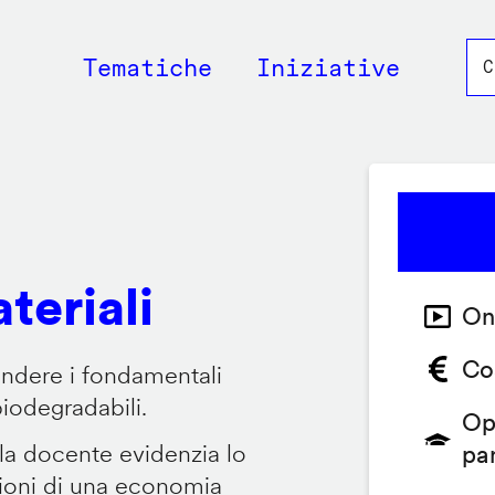
Main
Tematiche
Iniziative
navigation
teriali
On
Co
endere i fondamentali
biodegradabili.
Op
 la docente evidenzia lo
pa
zioni di una economia