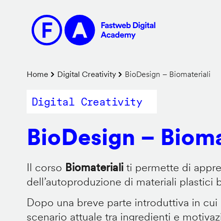
Salta
al
contenuto
principale
Briciole
Home
Digital Creativity
BioDesign – Biomateriali
di
Digital Creativity
pane
BioDesign – Bioma
Il corso
Biomateriali
ti permette di appr
dell’autoproduzione di materiali plastici 
Dopo una breve parte introduttiva in cui
scenario attuale tra ingredienti e motiva