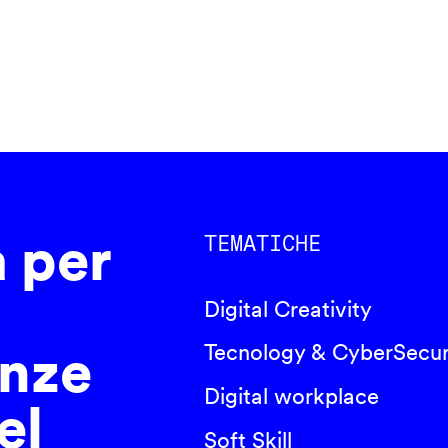
a per
TEMATICHE
Digital Creativity
nze
Tecnology & CyberSecur
Digital workplace
el
Soft Skill