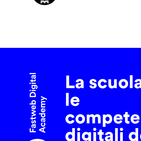
La scuol
le
compete
digitali d