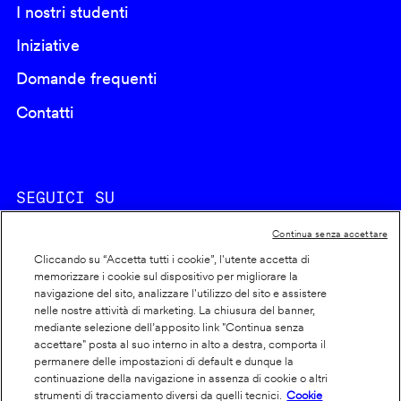
I nostri studenti
Iniziative
Domande frequenti
Contatti
SEGUICI SU
Continua senza accettare
Cliccando su “Accetta tutti i cookie”, l'utente accetta di
memorizzare i cookie sul dispositivo per migliorare la
navigazione del sito, analizzare l'utilizzo del sito e assistere
nelle nostre attività di marketing. La chiusura del banner,
Footer
Cookie policy
mediante selezione dell’apposito link "Continua senza
accettare" posta al suo interno in alto a destra, comporta il
info
Dichiarazione di accessibilità
permanere delle impostazioni di default e dunque la
Privacy
continuazione della navigazione in assenza di cookie o altri
strumenti di tracciamento diversi da quelli tecnici.
Cookie