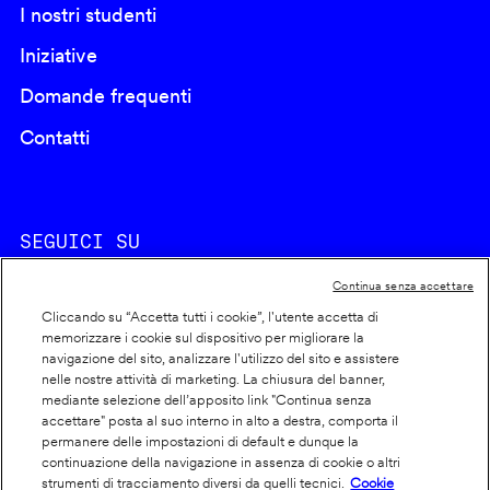
I nostri studenti
Iniziative
Domande frequenti
Contatti
SEGUICI SU
Continua senza accettare
Cliccando su “Accetta tutti i cookie”, l'utente accetta di
memorizzare i cookie sul dispositivo per migliorare la
navigazione del sito, analizzare l'utilizzo del sito e assistere
nelle nostre attività di marketing. La chiusura del banner,
Footer
Cookie policy
mediante selezione dell’apposito link "Continua senza
accettare" posta al suo interno in alto a destra, comporta il
info
Dichiarazione di accessibilità
permanere delle impostazioni di default e dunque la
Privacy
continuazione della navigazione in assenza di cookie o altri
strumenti di tracciamento diversi da quelli tecnici.
Cookie