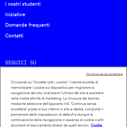
I nostri studenti
Iniziative
Domande frequenti
Contatti
SEGUICI SU
Continua senza accettare
Cliccando su “Accetta tutti i cookie”, l'utente accetta di
memorizzare i cookie sul dispositivo per migliorare la
navigazione del sito, analizzare l'utilizzo del sito e assistere
nelle nostre attività di marketing. La chiusura del banner,
Footer
Cookie policy
mediante selezione dell’apposito link "Continua senza
accettare" posta al suo interno in alto a destra, comporta il
info
Dichiarazione di accessibilità
permanere delle impostazioni di default e dunque la
Privacy
continuazione della navigazione in assenza di cookie o altri
strumenti di tracciamento diversi da quelli tecnici.
Cookie