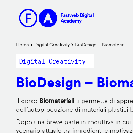
Salta
al
contenuto
principale
Briciole
Home
Digital Creativity
BioDesign – Biomateriali
di
Digital Creativity
pane
BioDesign – Bioma
Il corso
Biomateriali
ti permette di appr
dell’autoproduzione di materiali plastici 
Dopo una breve parte introduttiva in cui
scenario attuale tra ingredienti e motiva