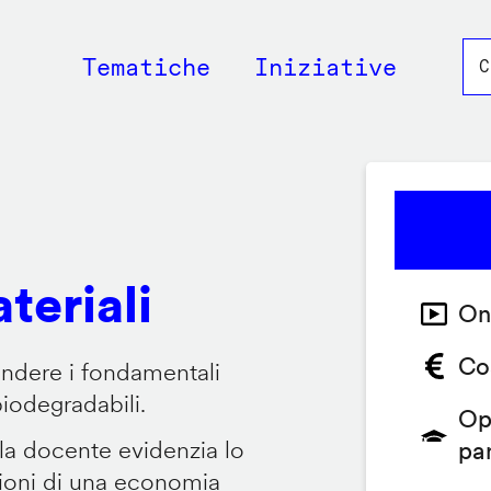
Main
Tematiche
Iniziative
navigation
teriali
On
Co
endere i fondamentali
biodegradabili.
Op
 la docente evidenzia lo
pa
zioni di una economia