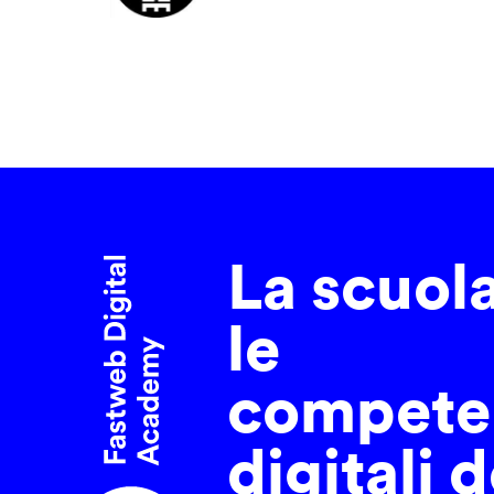
La scuol
le
compete
digitali d