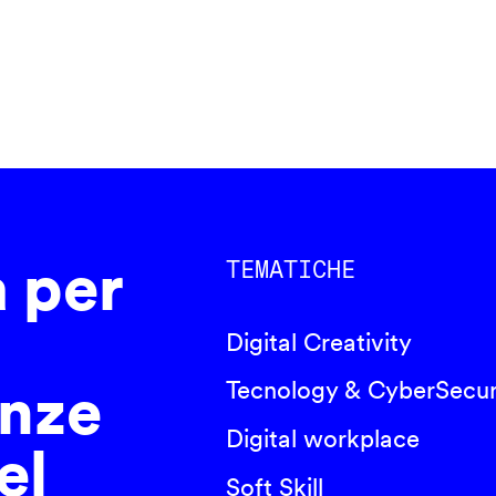
a per
TEMATICHE
Digital Creativity
nze
Tecnology & CyberSecur
Digital workplace
el
Soft Skill