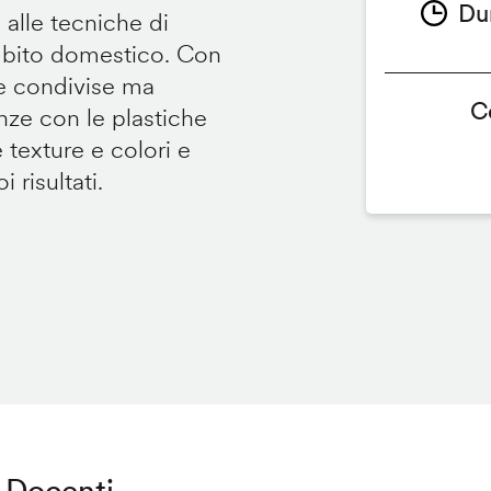
Du
 alle tecniche di
ambito domestico. Con
te condivise ma
C
renze con le plastiche
e texture e colori e
 risultati.
Docenti