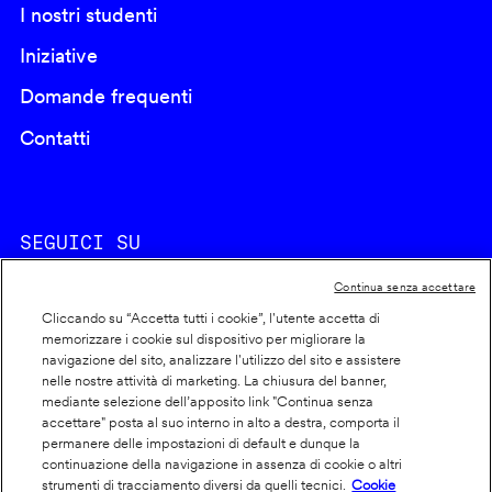
I nostri studenti
Iniziative
Domande frequenti
Contatti
SEGUICI SU
Continua senza accettare
Cliccando su “Accetta tutti i cookie”, l'utente accetta di
memorizzare i cookie sul dispositivo per migliorare la
navigazione del sito, analizzare l'utilizzo del sito e assistere
nelle nostre attività di marketing. La chiusura del banner,
Footer
Cookie policy
mediante selezione dell’apposito link "Continua senza
accettare" posta al suo interno in alto a destra, comporta il
info
Dichiarazione di accessibilità
permanere delle impostazioni di default e dunque la
Privacy
continuazione della navigazione in assenza di cookie o altri
strumenti di tracciamento diversi da quelli tecnici.
Cookie