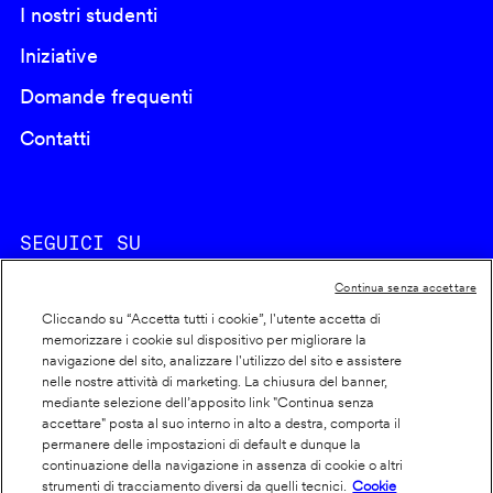
I nostri studenti
Iniziative
Domande frequenti
Contatti
SEGUICI SU
Continua senza accettare
Cliccando su “Accetta tutti i cookie”, l'utente accetta di
memorizzare i cookie sul dispositivo per migliorare la
navigazione del sito, analizzare l'utilizzo del sito e assistere
nelle nostre attività di marketing. La chiusura del banner,
Footer
Cookie policy
mediante selezione dell’apposito link "Continua senza
accettare" posta al suo interno in alto a destra, comporta il
info
Dichiarazione di accessibilità
permanere delle impostazioni di default e dunque la
Privacy
continuazione della navigazione in assenza di cookie o altri
strumenti di tracciamento diversi da quelli tecnici.
Cookie