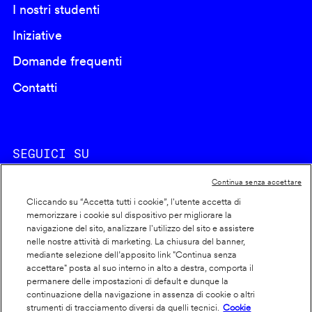
I nostri studenti
Iniziative
Domande frequenti
Contatti
SEGUICI SU
Continua senza accettare
Cliccando su “Accetta tutti i cookie”, l'utente accetta di
memorizzare i cookie sul dispositivo per migliorare la
navigazione del sito, analizzare l'utilizzo del sito e assistere
nelle nostre attività di marketing. La chiusura del banner,
Footer
Cookie policy
mediante selezione dell’apposito link "Continua senza
accettare" posta al suo interno in alto a destra, comporta il
info
Dichiarazione di accessibilità
permanere delle impostazioni di default e dunque la
Privacy
continuazione della navigazione in assenza di cookie o altri
strumenti di tracciamento diversi da quelli tecnici.
Cookie