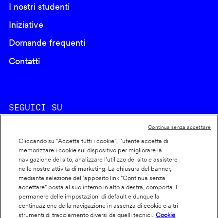
I nostri studenti
Iniziative
Domande frequenti
Contatti
SEGUICI SU
Continua senza accettare
Cliccando su “Accetta tutti i cookie”, l'utente accetta di
memorizzare i cookie sul dispositivo per migliorare la
navigazione del sito, analizzare l'utilizzo del sito e assistere
nelle nostre attività di marketing. La chiusura del banner,
Footer
Cookie policy
mediante selezione dell’apposito link "Continua senza
accettare" posta al suo interno in alto a destra, comporta il
info
Dichiarazione di accessibilità
permanere delle impostazioni di default e dunque la
Privacy
continuazione della navigazione in assenza di cookie o altri
strumenti di tracciamento diversi da quelli tecnici.
Cookie