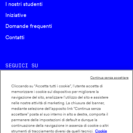
I nostri studenti
Iniziative
Domande frequenti
Contatti
SEGUICI SU
Continua senza accettare
Cliccando su “Accetta tutti i cookie”, l'utente accetta di
memorizzare i cookie sul dispositivo per migliorare la
navigazione del sito, analizzare l'utilizzo del sito e assistere
nelle nostre attività di marketing. La chiusura del banner,
Footer
Cookie policy
mediante selezione dell’apposito link "Continua senza
accettare" posta al suo interno in alto a destra, comporta il
info
Dichiarazione di accessibilità
permanere delle impostazioni di default e dunque la
Privacy
continuazione della navigazione in assenza di cookie o altri
strumenti di tracciamento diversi da quelli tecnici.
Cookie