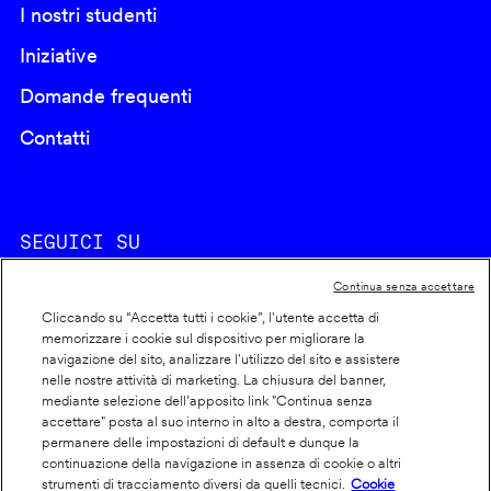
I nostri studenti
Iniziative
Domande frequenti
Contatti
SEGUICI SU
Continua senza accettare
Cliccando su “Accetta tutti i cookie”, l'utente accetta di
memorizzare i cookie sul dispositivo per migliorare la
navigazione del sito, analizzare l'utilizzo del sito e assistere
nelle nostre attività di marketing. La chiusura del banner,
Footer
Cookie policy
mediante selezione dell’apposito link "Continua senza
accettare" posta al suo interno in alto a destra, comporta il
info
Dichiarazione di accessibilità
permanere delle impostazioni di default e dunque la
Privacy
continuazione della navigazione in assenza di cookie o altri
strumenti di tracciamento diversi da quelli tecnici.
Cookie