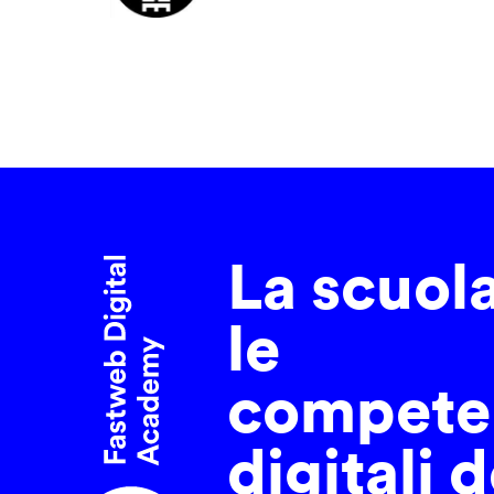
La scuol
le
compete
digitali d