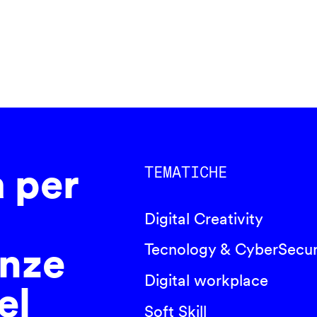
a per
TEMATICHE
Digital Creativity
nze
Tecnology & CyberSecur
Digital workplace
el
Soft Skill