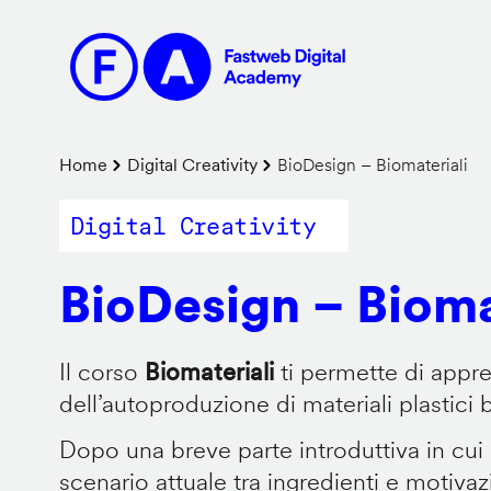
Salta
al
contenuto
principale
Briciole
Home
Digital Creativity
BioDesign – Biomateriali
di
Digital Creativity
pane
BioDesign – Bioma
Il corso
Biomateriali
ti permette di appr
dell’autoproduzione di materiali plastici 
Dopo una breve parte introduttiva in cui
scenario attuale tra ingredienti e motiva