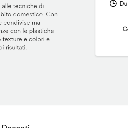
Du
 alle tecniche di
ambito domestico. Con
te condivise ma
C
renze con le plastiche
e texture e colori e
 risultati.
Docenti