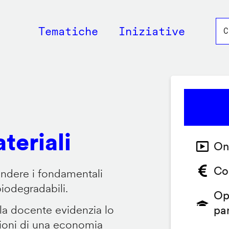
Main
Tematiche
Iniziative
navigation
teriali
On
Co
endere i fondamentali
biodegradabili.
Op
 la docente evidenzia lo
pa
zioni di una economia