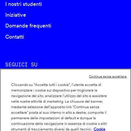
I nostri studenti
Iniziative
Domande frequenti
Contatti
SEGUICI SU
Continua senza accettare
Cliccando su “Accetta tutti i cookie”, l'utente accetta di
memorizzare i cookie sul dispositivo per migliorare la
navigazione del sito, analizzare l'utilizzo del sito e assistere
nelle nostre attività di marketing. La chiusura del banner,
Footer
Cookie policy
mediante selezione dell’apposito link "Continua senza
accettare" posta al suo interno in alto a destra, comporta il
info
Dichiarazione di accessibilità
permanere delle impostazioni di default e dunque la
Privacy
continuazione della navigazione in assenza di cookie o altri
strumenti di tracciamento diversi da quelli tecnici.
Cookie