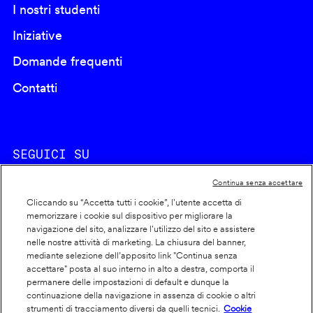
I nostri studenti
Iniziative
Domande frequenti
Contatti
SEGUICI SU
Continua senza accettare
Cliccando su “Accetta tutti i cookie”, l'utente accetta di
memorizzare i cookie sul dispositivo per migliorare la
navigazione del sito, analizzare l'utilizzo del sito e assistere
nelle nostre attività di marketing. La chiusura del banner,
Footer
Cookie policy
mediante selezione dell’apposito link "Continua senza
accettare" posta al suo interno in alto a destra, comporta il
info
Dichiarazione di accessibilità
permanere delle impostazioni di default e dunque la
Privacy
continuazione della navigazione in assenza di cookie o altri
strumenti di tracciamento diversi da quelli tecnici.
Cookie