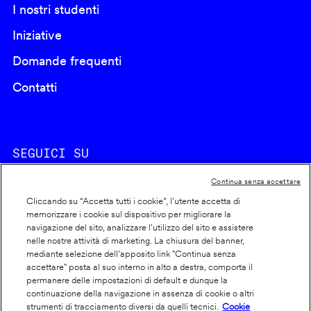
I nostri studenti
Iniziative
Domande frequenti
Contatti
SEGUICI SU
Continua senza accettare
Cliccando su “Accetta tutti i cookie”, l'utente accetta di
memorizzare i cookie sul dispositivo per migliorare la
navigazione del sito, analizzare l'utilizzo del sito e assistere
nelle nostre attività di marketing. La chiusura del banner,
Footer
Cookie policy
mediante selezione dell’apposito link "Continua senza
accettare" posta al suo interno in alto a destra, comporta il
info
Dichiarazione di accessibilità
permanere delle impostazioni di default e dunque la
Privacy
continuazione della navigazione in assenza di cookie o altri
strumenti di tracciamento diversi da quelli tecnici.
Cookie