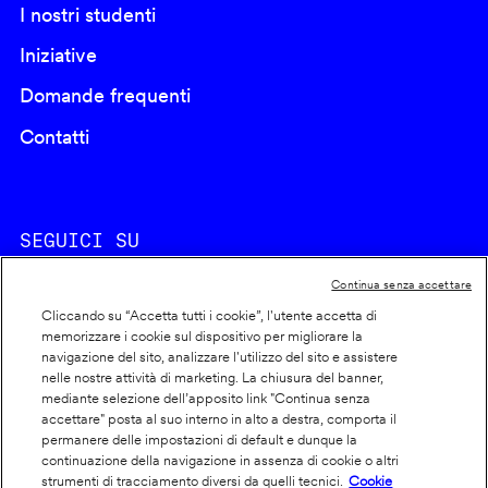
I nostri studenti
Iniziative
Domande frequenti
Contatti
SEGUICI SU
Continua senza accettare
Cliccando su “Accetta tutti i cookie”, l'utente accetta di
memorizzare i cookie sul dispositivo per migliorare la
navigazione del sito, analizzare l'utilizzo del sito e assistere
nelle nostre attività di marketing. La chiusura del banner,
Footer
Cookie policy
mediante selezione dell’apposito link "Continua senza
accettare" posta al suo interno in alto a destra, comporta il
info
Dichiarazione di accessibilità
permanere delle impostazioni di default e dunque la
Privacy
continuazione della navigazione in assenza di cookie o altri
strumenti di tracciamento diversi da quelli tecnici.
Cookie