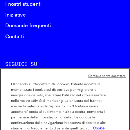
I nostri studenti
Iniziative
Domande frequenti
Contatti
SEGUICI SU
Continua senza accettare
Cliccando su “Accetta tutti i cookie”, l'utente accetta di
memorizzare i cookie sul dispositivo per migliorare la
navigazione del sito, analizzare l'utilizzo del sito e assistere
nelle nostre attività di marketing. La chiusura del banner,
Footer
Cookie policy
mediante selezione dell’apposito link "Continua senza
accettare" posta al suo interno in alto a destra, comporta il
info
Dichiarazione di accessibilità
permanere delle impostazioni di default e dunque la
Privacy
continuazione della navigazione in assenza di cookie o altri
strumenti di tracciamento diversi da quelli tecnici.
Cookie