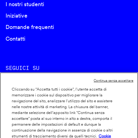
I nostri studenti
Iniziative
Domande frequenti
Contatti
SEGUICI SU
Continua senza accettare
Cliccando su “Accetta tutti i cookie”, l'utente accetta di
memorizzare i cookie sul dispositivo per migliorare la
navigazione del sito, analizzare l'utilizzo del sito e assistere
nelle nostre attività di marketing. La chiusura del banner,
Footer
Cookie policy
mediante selezione dell’apposito link "Continua senza
accettare" posta al suo interno in alto a destra, comporta il
info
Dichiarazione di accessibilità
permanere delle impostazioni di default e dunque la
Privacy
continuazione della navigazione in assenza di cookie o altri
strumenti di tracciamento diversi da quelli tecnici.
Cookie