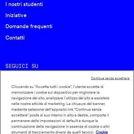
I nostri studenti
Iniziative
Domande frequenti
Contatti
SEGUICI SU
Continua senza accettare
Cliccando su “Accetta tutti i cookie”, l'utente accetta di
memorizzare i cookie sul dispositivo per migliorare la
navigazione del sito, analizzare l'utilizzo del sito e assistere
nelle nostre attività di marketing. La chiusura del banner,
Footer
Cookie policy
mediante selezione dell’apposito link "Continua senza
accettare" posta al suo interno in alto a destra, comporta il
info
Dichiarazione di accessibilità
permanere delle impostazioni di default e dunque la
Privacy
continuazione della navigazione in assenza di cookie o altri
strumenti di tracciamento diversi da quelli tecnici.
Cookie